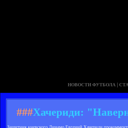
|
НОВОСТИ ФУТБОЛА
СТ
###
Хачериди: "Наверн
Защитник киевского Динамо Евгений Хачериди прокоммент