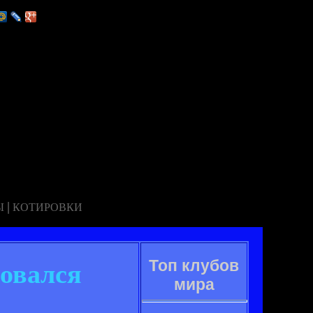
|
Ы
КОТИРОВКИ
Топ клубов
зовался
мира