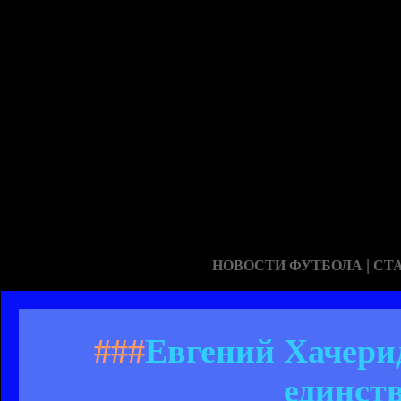
|
НОВОСТИ ФУТБОЛА
СТ
###
Евгений Хачери
единст