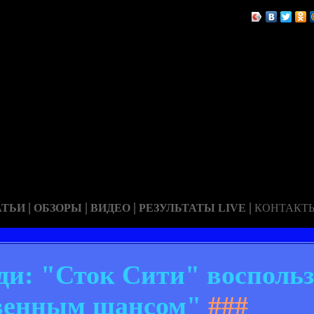
|
|
|
|
АТЬИ
ОБЗОРЫ
ВИДЕО
РЕЗУЛЬТАТЫ LIVE
КОНТАКТ
ди: "Сток Сити" восполь
венным шансом"
###