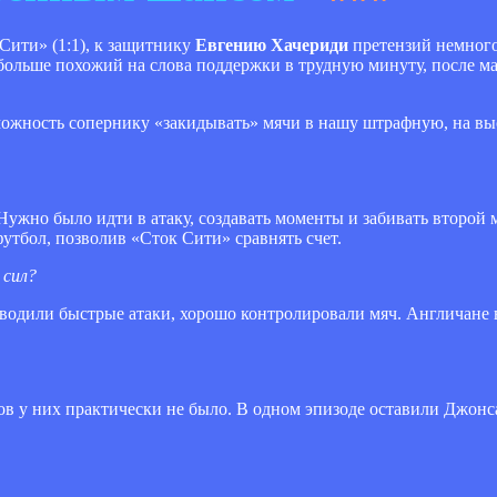
Сити» (1:1), к защитнику
Евгению Хачериди
претензий немного
 больше похожий на слова поддержки в трудную минуту, после м
можность сопернику «закидывать» мячи в нашу штрафную, на в
Нужно было идти в атаку, создавать моменты и забивать второй 
утбол, позволив «Сток Сити» сравнять счет.
 сил?
водили быстрые атаки, хорошо контролировали мяч. Англичане в
сов у них практически не было. В одном эпизоде оставили Джон