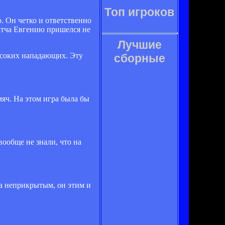
Топ игроков
. Он четко и ответственно
атча Евгению пришелся не
Лучшие
ысоких нападающих. Эту
сборные
мяч. На этом игра была бы
ообще не знали, что на
са неприкрытым, он этим и