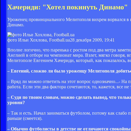
Хачериди: "Хотел покинуть Динамо"
Уроженец провинциального Мелитополя вихрем ворвался в к
Динамо.
фото Ильи Хохлова, Football.ua
28 декабря 2009, 19:41
Вполне логично, что паренька с ростом под два метра замет
Англией в отборе на чемпионат мира. Взлет, мягко говоря, 
Мелитополе Евгением Хачериди, который, как показалось, в
– Евгений, сложно ли было уроженцу Мелитополя добиться
– Вряд ли можно ответить на этот вопрос однозначно...- На 
работа. Если эти два фактора сочетаются, то, кажется, все не 
– Судя по твоим словам, можно сделать вывод, что толь
уровня?
– Так и есть. Начал заниматься футболом, потому как слабо п
раньше (смеется).
– Обычно футболисты в детстве не отличаются спокойным