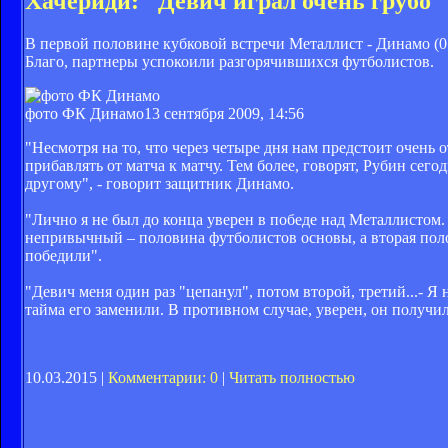
Хачериди: "Девич играл очень грубо"
В первой половине кубковой встречи Металлист - Динамо (0
Благо, партнеры успокоили разгорячившихся футболистов.
фото ФК Динамо
13 сентября 2009, 14:56
"Несмотря на то, что через четыре дня нам предстоит очень 
прибавлять от матча к матчу. Тем более, говорят, Рубин сего
другому", - говорит защитник Динамо.
"Лично я не был до конца уверен в победе над Металлистом.
непривычный – половина футболистов основы, а вторая поло
победили".
"Девич меня один раз "цепанул", потом второй, третий...- Я 
тайма его заменили. В противном случае, уверен, он получил
10.03.2015 |
Комментарии: 0
|
Читать полностью