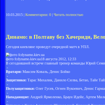
10.03.2015 |
Комментарии: 0
|
Читать полностью
Динамо: в Полтаву без Хачериди, Вел
Сегодня киевляне проведут очередной матч в УПЛ.
фото fcdynamo.kiev.ua
18 августа 2012, 12:33
В сегодняшней встрече главный тренер команды Юрий Семин 
-
Вратари:
Максим Коваль, Денис Бойко
-
Защитники:
Тарас Михалик, Данило Силва, Бетао, Тайе Та
-
Полузащитники:
Олег Гусев, Огнен Вукоевич, Денис Гарма
-
Нападающие:
Андрей Ярмоленко, Браун Идейе, Артем Миле
-